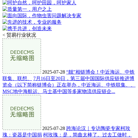
<
贸易行业状况
2025-07-28
“靓”相链博会！中近海运、中铁
联集、联想、
7月16日至20日，第三届中国国际供应链推进博
览会（以下简称链博会）正在举办，中近海运、中铁联集、、
MSC地中海航运、马士基中国等多家物流供应链企...
2025-07-28
跨海论汉｜专访陶瓷专家柯玫
瑰：瓷器是中国捐
柯玫瑰：是，简曲太棒了。过去工做时，