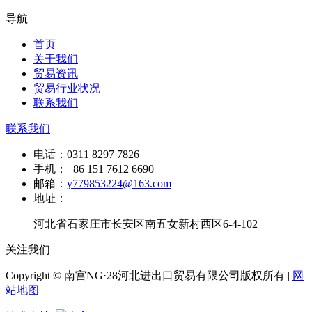
导航
首页
关于我们
贸易资讯
贸易行业状况
联系我们
联系我们
电话：
0311 8297 7826
手机：
+86 151 7612 6690
邮箱：
y779853224@163.com
地址：
河北省石家庄市长安区南五女新村西区6-4-102
关注我们
Copyright © 南宫NG·28河北进出口贸易有限公司版权所有 |
网
站地图