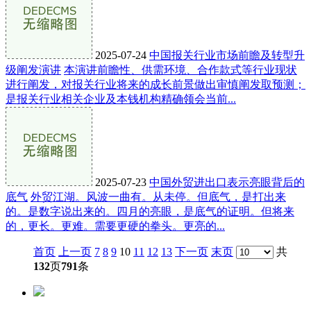
2025-07-24
中国报关行业市场前瞻及转型升
级阐发演讲
本演讲前瞻性、供需环境、合作款式等行业现状
进行阐发，对报关行业将来的成长前景做出审慎阐发取预测；
是报关行业相关企业及本钱机构精确领会当前...
2025-07-23
中国外贸进出口表示亮眼背后的
底气
外贸江湖。风波一曲有。从未停。但底气，是打出来
的。是数字说出来的。四月的亮眼，是底气的证明。但将来
的，更长。更难。需要更硬的拳头。更亮的...
首页
上一页
7
8
9
10
11
12
13
下一页
末页
共
132
页
791
条